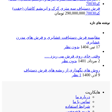
فرش دستباف سه متری کرک و ابریشم کاشان (جفت)
کد70030
290,000,000
تومان
نوشته های تازه
مقایسه فرش دستبافت عشایری و فرش های مدرن
عشایری
17 تیر, 1404
بدون نظر
وقتی چای روی فرش می ریزد ….
2 مرداد, 1401
بدون نظر
روش های نگهداری از ریشه های فرش دستباف
9 آذر, 1400
1 نظر
هایکارپت
درباره ما
تماس با ما
شرایط استفاده
حریم خصوصی