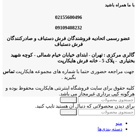
با ما همراه باشید
02155600496
09109408232
عضو رسمی اتحادیه فروشندگان فرش دستباف و صادرکنندگان
فرش دستباف
گالری مرکزی : تهران - ابتدای خیابان خیام شمالی - کوچه شهید
بختیاری - پلاک 5 - خانه فرش هایکارپت
جهت مراجعه حضوری حتما با شماره های مجموعه هایکارپت
تماس
بگیرید .
کلیه حقوق برای سایت فروشگاه اینترنتی هایکارپت محفوظ بوده و
هرگونه کپی برداری غیرمجاز می باشد.
جستجو
برای دیدن محصولاتی که دنبال آن هستید تایپ کنید.
جستجو
منو
دسته بندی‌ها