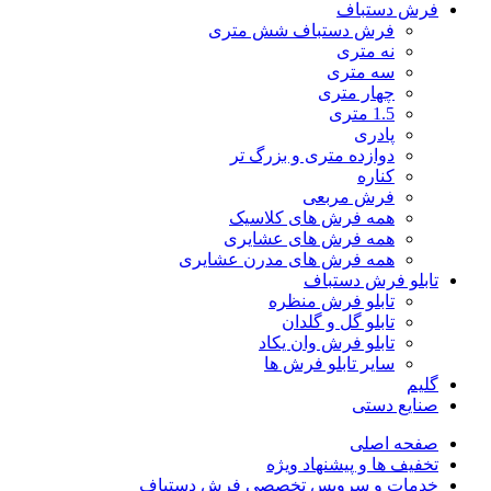
فرش دستباف
فرش دستباف شش متری
نه متری
سه متری
چهار متری
1.5 متری
پادری
دوازده متری و بزرگ تر
کناره
فرش مربعی
همه فرش های کلاسیک
همه فرش های عشایری
همه فرش های مدرن عشایری
تابلو فرش دستباف
تابلو فرش منظره
تابلو گل و گلدان
تابلو فرش وان یکاد
سایر تابلو فرش ها
گلیم
صنایع دستی
صفحه اصلی
تخفیف ها و پیشنهاد ویژه
خدمات و سرویس تخصصی فرش دستباف