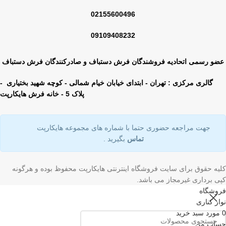
02155600496
09109408232
عضو رسمی اتحادیه فروشندگان فرش دستباف و صادرکنندگان فرش دستباف
گالری مرکزی : تهران - ابتدای خیابان خیام شمالی - کوچه شهید بختیاری -
پلاک 5 - خانه فرش هایکارپت
جهت مراجعه حضوری حتما با شماره های مجموعه هایکارپت
تماس
بگیرید .
کلیه حقوق برای سایت فروشگاه اینترنتی هایکارپت محفوظ بوده و هرگونه
کپی برداری غیرمجاز می باشد.
فروشگاه
نوار کناری
0
مورد
سبد خرید
حساب من