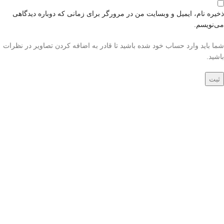
ذخیره نام، ایمیل و وبسایت من در مرورگر برای زمانی که دوباره دیدگاهی
می‌نویسم.
شما باید وارد حساب خود شده باشید تا قادر به اضافه کردن تصاویر در نظرات
باشید.
جدید
جدید
فرش دستباف 1.5 متری
فرش دستباف 1.5 متری
کرک و ابریشم کاشان
گل ابریشم کاشان
(جفت) کد70032
(جفت) کد70033