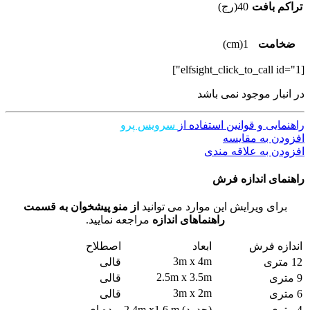
تراکم بافت
40(رج)
ضخامت
1(cm)
[elfsight_click_to_call id="1"]
در انبار موجود نمی باشد
راهنمایی و قوانین استفاده از
سرویس پرو
افزودن به مقایسه
افزودن به علاقه مندی
راهنمای اندازه فرش
برای ویرایش این موارد می توانید
از منو پیشخوان به قسمت
راهنماهای اندازه
مراجعه نمایید.
اندازه فرش
ابعاد
اصطلاح
3m x 4m
12 متری
قالی
2.5m x 3.5m
9 متری
قالی
3m x 2m
6 متری
قالی
4 متری
(حدود) 2.4m x1.6 m
پرده ای