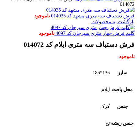
014072
فرش دستباف سه متری مشهد کد 014035
ناموجود
بازگشت به محصولات
گلیم فرش چهار متری سیرجان کد 4097
ناموجود
فرش دستباف سه متری ایلام کد 014072
ناموجود
سایز
135*185
محل بافت
ایلام
جنس
کرک
جنس ریشه
نخ