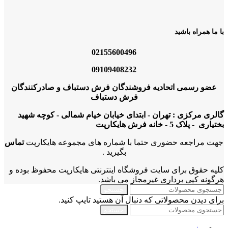
با ما همراه باشید
02155600496
09109408232
عضو رسمی اتحادیه فروشندگان فرش دستباف و صادرکنندگان
فرش دستباف
گالری مرکزی : تهران - ابتدای خیابان خیام شمالی - کوچه شهید
بختیاری - پلاک 5 - خانه فرش هایکارپت
جهت مراجعه حضوری حتما با شماره های مجموعه هایکارپت
تماس
بگیرید .
کلیه حقوق برای سایت فروشگاه اینترنتی هایکارپت محفوظ بوده و
هرگونه کپی برداری غیرمجاز می باشد.
جستجو
برای دیدن محصولاتی که دنبال آن هستید تایپ کنید.
جستجو