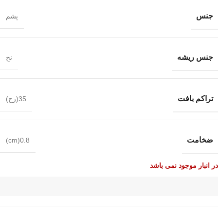
جنس
پشم
جنس ریشه
نخ
تراکم بافت
35(رج)
ضخامت
0.8(cm)
در انبار موجود نمی باشد