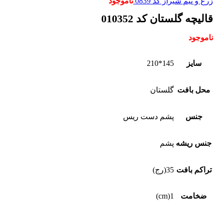
زرع و نیم شیراز کد 0839
ناموجود
قالیچه گلستان کد 010352
ناموجود
سایز
145*210
محل بافت
گلستان
جنس
پشم دست ریس
جنس ریشه
پشم
تراکم بافت
35(رج)
ضخامت
1(cm)