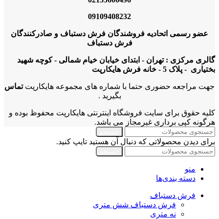
09109408232
عضو رسمی اتحادیه فروشندگان فرش دستباف و صادرکنندگان
فرش دستباف
گالری مرکزی : تهران - ابتدای خیابان خیام شمالی - کوچه شهید
بختیاری - پلاک 5 - خانه فرش هایکارپت
جهت مراجعه حضوری حتما با شماره های مجموعه هایکارپت
تماس
بگیرید .
کلیه حقوق برای سایت فروشگاه اینترنتی هایکارپت محفوظ بوده و
هرگونه کپی برداری غیرمجاز می باشد.
جستجو
برای دیدن محصولاتی که دنبال آن هستید تایپ کنید.
جستجو
منو
دسته بندی‌ها
فرش دستباف
فرش دستباف شش متری
نه متری