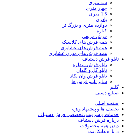
سه متری
چهار متری
1.5 متری
پادری
دوازده متری و بزرگ تر
کناره
فرش مربعی
همه فرش های کلاسیک
همه فرش های عشایری
همه فرش های مدرن عشایری
تابلو فرش دستباف
تابلو فرش منظره
تابلو گل و گلدان
تابلو فرش وان یکاد
سایر تابلو فرش ها
گلیم
صنایع دستی
صفحه اصلی
تخفیف ها و پیشنهاد ویژه
خدمات و سرویس تخصصی فرش دستباف
درباره فرش دستباف
دیدن همه محصولات
درباره هایکارپت