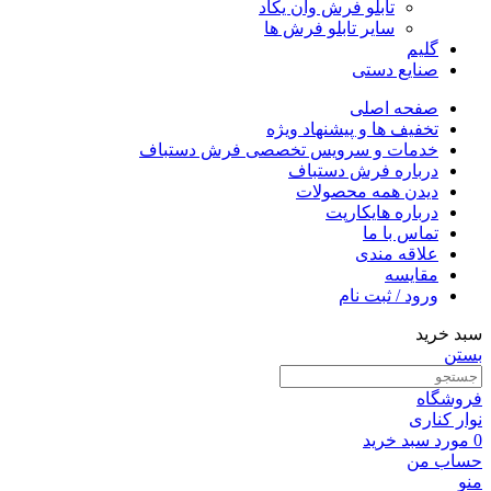
تابلو فرش وان یکاد
سایر تابلو فرش ها
گلیم
صنایع دستی
صفحه اصلی
تخفیف ها و پیشنهاد ویژه
خدمات و سرویس تخصصی فرش دستباف
درباره فرش دستباف
دیدن همه محصولات
درباره هایکارپت
تماس با ما
علاقه مندی
مقايسه
ورود / ثبت نام
سبد خرید
بستن
فروشگاه
نوار کناری
0
مورد
سبد خرید
حساب من
منو