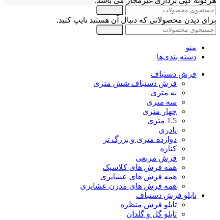
هرگونه کپی برداری غیرمجاز می باشد.
جستجو
برای دیدن محصولاتی که دنبال آن هستید تایپ کنید.
جستجو
منو
دسته بندی‌ها
فرش دستباف
فرش دستباف شش متری
نه متری
سه متری
چهار متری
1.5 متری
پادری
دوازده متری و بزرگ تر
کناره
فرش مربعی
همه فرش های کلاسیک
همه فرش های عشایری
همه فرش های مدرن عشایری
تابلو فرش دستباف
تابلو فرش منظره
تابلو گل و گلدان