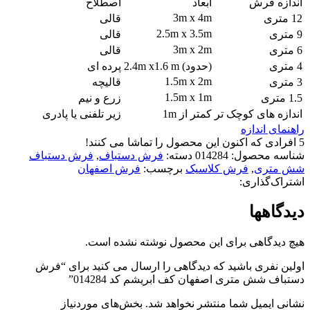
اندازه فرش
ابعاد
اصطلاح
3m x 4m
12 متری
قالی
2.5m x 3.5m
9 متری
قالی
3m x 2m
6 متری
قالی
4 متری
(حدود) 2.4m x1.6 m
پرده ای
1.5m x 2m
3 متری
قالیچه
1.5m x 1m
1.5 متری
زرع و نیم
اندازه های کوچک تر
کمتر از 1m
زیر تلفنی یا پادری
راهنمای اندازه
5
افرادی که اکنون این محصول را تماشا می کنند!
شناسه محصول:
014284
دسته:
فرش دستباف
,
فرش دستباف
شش متری
,
فرش کلاسیک
برچسب:
فرش اصفهان
اشتراک‌گذاری:
دیدگاهها
هیچ دیدگاهی برای این محصول نوشته نشده است.
اولین نفری باشید که دیدگاهی را ارسال می کنید برای “فرش
دستباف شش متری اصفهان کف ابریشم کد 014284”
نشانی ایمیل شما منتشر نخواهد شد.
بخش‌های موردنیاز