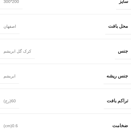
سایز
200*300
محل بافت
اصفهان
جنس
کرک گل ابریشم
جنس ریشه
ابریشم
تراکم بافت
60(رج)
ضخامت
0.6(cm)