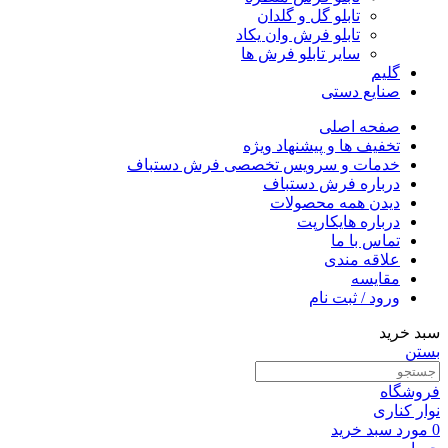
تابلو گل و گلدان
تابلو فرش وان یکاد
سایر تابلو فرش ها
گلیم
صنایع دستی
صفحه اصلی
تخفیف ها و پیشنهاد ویژه
خدمات و سرویس تخصصی فرش دستباف
درباره فرش دستباف
دیدن همه محصولات
درباره هایکارپت
تماس با ما
علاقه مندی
مقايسه
ورود / ثبت نام
سبد خرید
بستن
فروشگاه
نوار کناری
0
مورد
سبد خرید