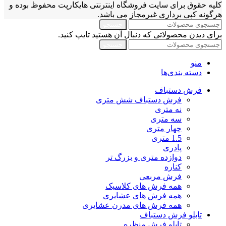
کلیه حقوق برای سایت فروشگاه اینترنتی هایکارپت محفوظ بوده و
هرگونه کپی برداری غیرمجاز می باشد.
جستجو
برای دیدن محصولاتی که دنبال آن هستید تایپ کنید.
جستجو
منو
دسته بندی‌ها
فرش دستباف
فرش دستباف شش متری
نه متری
سه متری
چهار متری
1.5 متری
پادری
دوازده متری و بزرگ تر
کناره
فرش مربعی
همه فرش های کلاسیک
همه فرش های عشایری
همه فرش های مدرن عشایری
تابلو فرش دستباف
تابلو فرش منظره