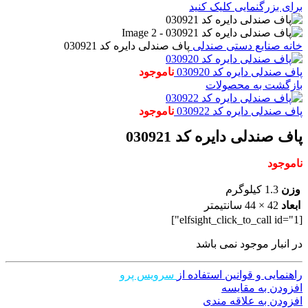
برای بزرگنمایی کلیک کنید
خانه
صنایع دستی
صندلی
پاف صندلی دایره کد 030921
پاف صندلی دایره کد 030920
ناموجود
بازگشت به محصولات
پاف صندلی دایره کد 030922
ناموجود
پاف صندلی دایره کد 030921
ناموجود
وزن
1.3 کیلوگرم
ابعاد
42 × 44 سانتیمتر
[elfsight_click_to_call id="1"]
در انبار موجود نمی باشد
راهنمایی و قوانین استفاده از
سرویس پرو
افزودن به مقایسه
افزودن به علاقه مندی