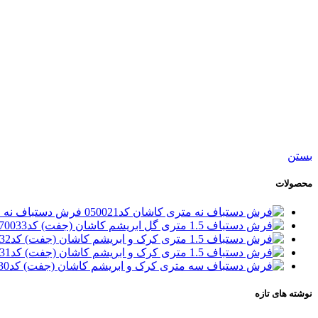
افزودن به سبد خرید
نمایش سریع
افزودن به مقایسه
افزودن به علاقه مندی
پاف صندلی مربع کد050389
3,900,000
تومان
بستن
محصولات
فرش دستباف نه متری
نوشته های تازه