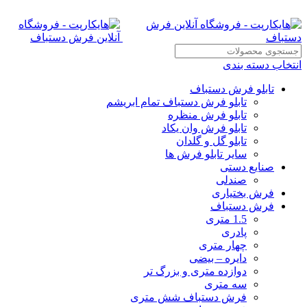
انتخاب دسته بندی
تابلو فرش دستباف
تابلو فرش دستباف تمام ابریشم
تابلو فرش منظره
تابلو فرش وان یکاد
تابلو گل و گلدان
سایر تابلو فرش ها
صنایع دستی
صندلی
فرش بختیاری
فرش دستباف
1.5 متری
پادری
چهار متری
دایره – بیضی
دوازده متری و بزرگ تر
سه متری
فرش دستباف شش متری