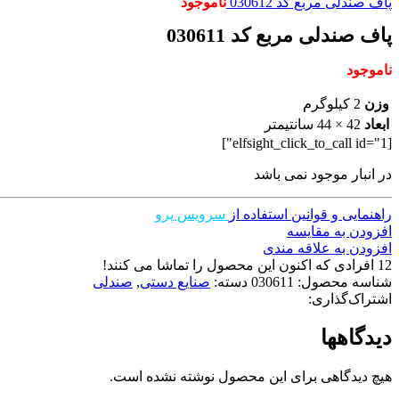
پاف صندلی مربع کد 030612
ناموجود
پاف صندلی مربع کد 030611
ناموجود
وزن
2 کیلوگرم
ابعاد
42 × 44 سانتیمتر
[elfsight_click_to_call id="1"]
در انبار موجود نمی باشد
راهنمایی و قوانین استفاده از
سرویس پرو
افزودن به مقایسه
افزودن به علاقه مندی
12
افرادی که اکنون این محصول را تماشا می کنند!
شناسه محصول:
030611
دسته:
صنایع دستی
,
صندلی
اشتراک‌گذاری:
دیدگاهها
هیچ دیدگاهی برای این محصول نوشته نشده است.