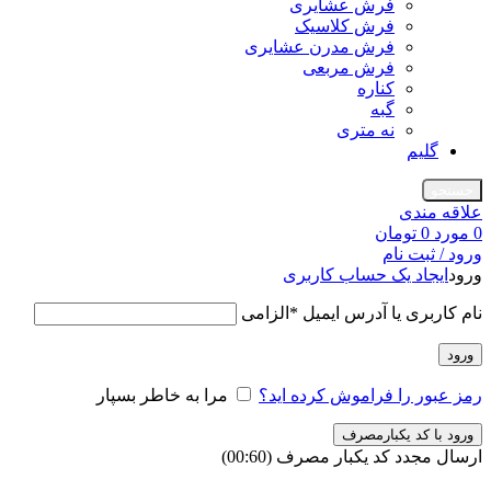
فرش عشایری
فرش کلاسیک
فرش مدرن عشایری
فرش مربعی
کناره
گبه
نه متری
گلیم
جستجو
علاقه مندی
0
مورد
0
تومان
ورود / ثبت نام
ورود
ایجاد یک حساب کاربری
نام کاربری یا آدرس ایمیل
*
الزامی
ورود
رمز عبور را فراموش کرده اید؟
مرا به خاطر بسپار
ورود با کد یکبارمصرف
ارسال مجدد کد یکبار مصرف
(00:
60
)