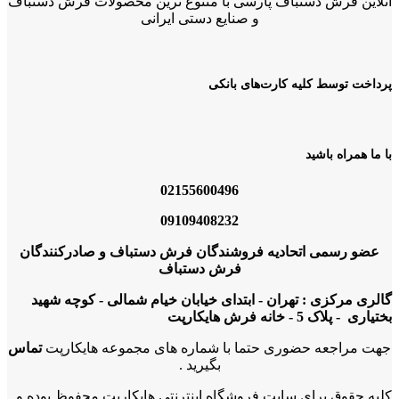
آنلاین فرش دستباف پارسی با متنوع ترین محصولات فرش دستباف
و صنایع دستی ایرانی
پرداخت توسط کلیه کارت‌های بانکی
با ما همراه باشید
02155600496
09109408232
عضو رسمی اتحادیه فروشندگان فرش دستباف و صادرکنندگان
فرش دستباف
گالری مرکزی : تهران - ابتدای خیابان خیام شمالی - کوچه شهید
بختیاری - پلاک 5 - خانه فرش هایکارپت
جهت مراجعه حضوری حتما با شماره های مجموعه هایکارپت
تماس
بگیرید .
کلیه حقوق برای سایت فروشگاه اینترنتی هایکارپت محفوظ بوده و