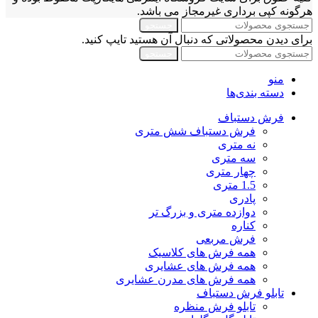
هرگونه کپی برداری غیرمجاز می باشد.
جستجو
برای دیدن محصولاتی که دنبال آن هستید تایپ کنید.
جستجو
منو
دسته بندی‌ها
فرش دستباف
فرش دستباف شش متری
نه متری
سه متری
چهار متری
1.5 متری
پادری
دوازده متری و بزرگ تر
کناره
فرش مربعی
همه فرش های کلاسیک
همه فرش های عشایری
همه فرش های مدرن عشایری
تابلو فرش دستباف
تابلو فرش منظره