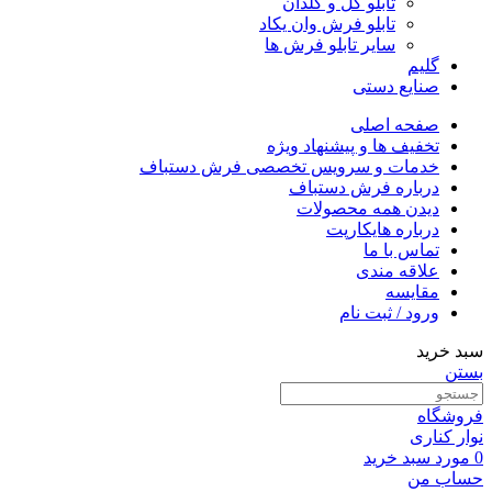
تابلو گل و گلدان
تابلو فرش وان یکاد
سایر تابلو فرش ها
گلیم
صنایع دستی
صفحه اصلی
تخفیف ها و پیشنهاد ویژه
خدمات و سرویس تخصصی فرش دستباف
درباره فرش دستباف
دیدن همه محصولات
درباره هایکارپت
تماس با ما
علاقه مندی
مقايسه
ورود / ثبت نام
سبد خرید
بستن
فروشگاه
نوار کناری
0
مورد
سبد خرید
حساب من