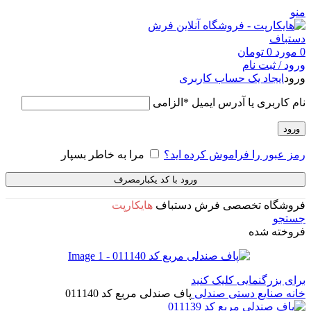
منو
0
مورد
0
تومان
ورود / ثبت نام
ورود
ایجاد یک حساب کاربری
نام کاربری یا آدرس ایمیل
*
الزامی
ورود
رمز عبور را فراموش کرده اید؟
مرا به خاطر بسپار
ورود با کد یکبارمصرف
فروشگاه تخصصی فرش دستباف
هایکارپت
جستجو
فروخته شده
برای بزرگنمایی کلیک کنید
خانه
صنایع دستی
صندلی
پاف صندلی مربع کد 011140