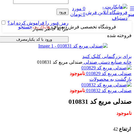
0
مورد
ورود
نو
0
تومان
رمز عبور را فراموش کرده اید؟
فروشگاه تخصصی فرش دستباف
هایکارپت
جستجو
مرا به خاطر بسپار
فروخته شده
ورود با کد یکبارمصرف
برای بزرگنمایی کلیک کنید
خانه
صنایع دستی
صندلی
صندلی مربع کد 010831
صندلی مربع کد 010829
ناموجود
بازگشت به محصولات
صندلی مربع کد 010832
ناموجود
صندلی مربع کد 010831
ناموجود
ارتفاع
42