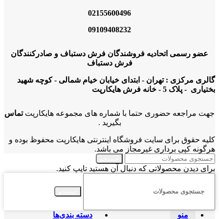
02155600496
09109408232
عضو رسمی اتحادیه فروشندگان فرش دستباف و صادرکنندگان
فرش دستباف
گالری مرکزی : تهران - ابتدای خیابان خیام شمالی - کوچه شهید
بختیاری - پلاک 5 - خانه فرش هایکارپت
جهت مراجعه حضوری حتما با شماره های مجموعه هایکارپت
تماس
بگیرید .
کلیه حقوق برای سایت فروشگاه اینترنتی هایکارپت محفوظ بوده و
هرگونه کپی برداری غیرمجاز می باشد.
جستجو
برای دیدن محصولاتی که دنبال آن هستید تایپ کنید.
جستجو
منو
دسته بندی‌ها