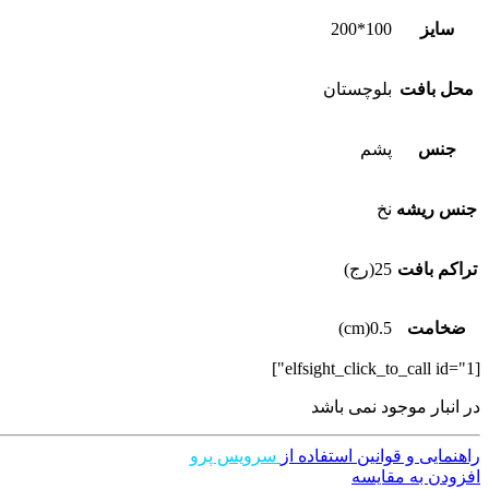
سایز
100*200
محل بافت
بلوچستان
جنس
پشم
جنس ریشه
نخ
تراکم بافت
25(رج)
ضخامت
0.5(cm)
[elfsight_click_to_call id="1"]
در انبار موجود نمی باشد
راهنمایی و قوانین استفاده از
سرویس پرو
افزودن به مقایسه