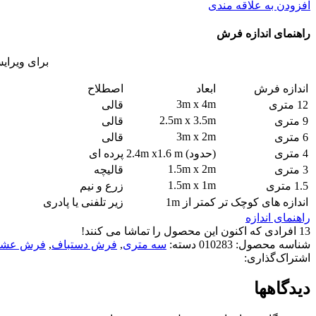
افزودن به علاقه مندی
راهنمای اندازه فرش
برای ویرای
اندازه فرش
ابعاد
اصطلاح
3m x 4m
12 متری
قالی
2.5m x 3.5m
9 متری
قالی
3m x 2m
6 متری
قالی
4 متری
(حدود) 2.4m x1.6 m
پرده ای
1.5m x 2m
3 متری
قالیچه
1.5m x 1m
1.5 متری
زرع و نیم
اندازه های کوچک تر
کمتر از 1m
زیر تلفنی یا پادری
راهنمای اندازه
13
افرادی که اکنون این محصول را تماشا می کنند!
شناسه محصول:
010283
دسته:
سه متری
,
فرش دستباف
,
فرش عشا
اشتراک‌گذاری:
دیدگاهها