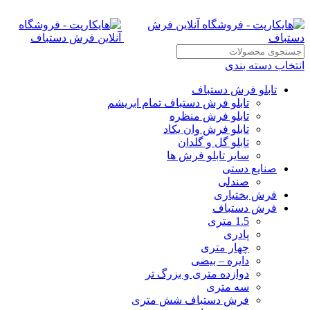
انتخاب دسته بندی
تابلو فرش دستباف
تابلو فرش دستباف تمام ابریشم
تابلو فرش منظره
تابلو فرش وان یکاد
تابلو گل و گلدان
سایر تابلو فرش ها
صنایع دستی
صندلی
فرش بختیاری
فرش دستباف
1.5 متری
پادری
چهار متری
دایره – بیضی
دوازده متری و بزرگ تر
سه متری
فرش دستباف شش متری