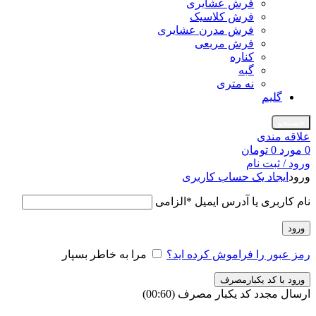
فرش عشایری
فرش کلاسیک
فرش مدرن عشایری
فرش مربعی
کناره
گبه
نه متری
گلیم
جستجو
علاقه مندی
0
مورد
0
تومان
ورود / ثبت نام
ورود
ایجاد یک حساب کاربری
نام کاربری یا آدرس ایمیل
*
الزامی
ورود
رمز عبور را فراموش کرده اید؟
مرا به خاطر بسپار
ورود با کد یکبارمصرف
ارسال مجدد کد یکبار مصرف
(00:
60
)