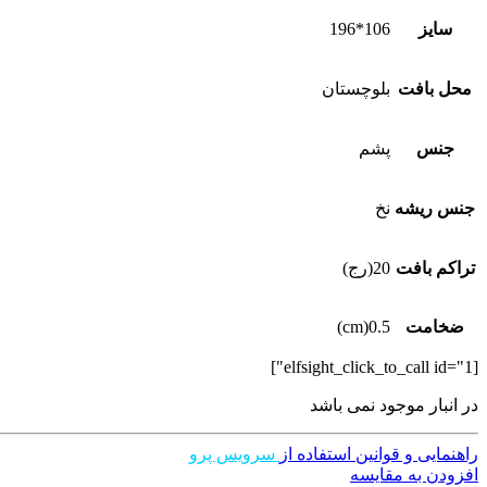
سایز
106*196
محل بافت
بلوچستان
جنس
پشم
جنس ریشه
نخ
تراکم بافت
20(رج)
ضخامت
0.5(cm)
[elfsight_click_to_call id="1"]
در انبار موجود نمی باشد
راهنمایی و قوانین استفاده از
سرویس پرو
افزودن به مقایسه