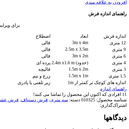
افزودن به علاقه مندی
راهنمای اندازه فرش
برای ویرای
اندازه فرش
ابعاد
اصطلاح
3m x 4m
12 متری
قالی
2.5m x 3.5m
9 متری
قالی
3m x 2m
6 متری
قالی
4 متری
(حدود) 2.4m x1.6 m
پرده ای
1.5m x 2m
3 متری
قالیچه
1.5m x 1m
1.5 متری
زرع و نیم
اندازه های کوچک تر
کمتر از 1m
زیر تلفنی یا پادری
راهنمای اندازه
11
افرادی که اکنون این محصول را تماشا می کنند!
شناسه محصول:
010325
دسته:
سه متری
,
فرش دستباف
,
فرش عشا
اشتراک‌گذاری:
دیدگاهها