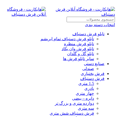
انتخاب دسته بندی
تابلو فرش دستباف
تابلو فرش دستباف تمام ابریشم
تابلو فرش منظره
تابلو فرش وان یکاد
تابلو گل و گلدان
سایر تابلو فرش ها
صنایع دستی
صندلی
فرش بختیاری
فرش دستباف
1.5 متری
پادری
چهار متری
دایره – بیضی
دوازده متری و بزرگ تر
سه متری
فرش دستباف شش متری