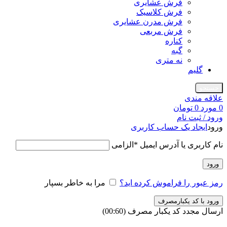
فرش عشایری
فرش کلاسیک
فرش مدرن عشایری
فرش مربعی
کناره
گبه
نه متری
گلیم
جستجو
علاقه مندی
0
مورد
0
تومان
ورود / ثبت نام
ورود
ایجاد یک حساب کاربری
نام کاربری یا آدرس ایمیل
*
الزامی
ورود
رمز عبور را فراموش کرده اید؟
مرا به خاطر بسپار
ورود با کد یکبارمصرف
ارسال مجدد کد یکبار مصرف
(00:
60
)