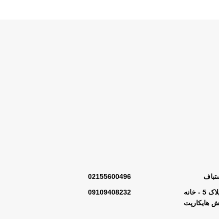
تباف
02155600496
گالری مرکزی : تهران - ابتدای خیابان خیام شمالی - کوچه شهید بختیاری - پلاک 5 - خانه
09109408232
 هایکارپت