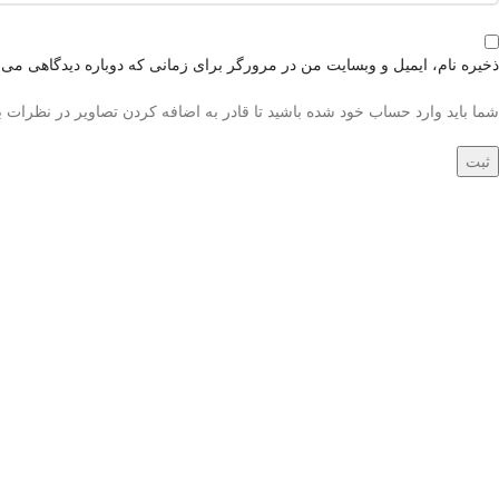
ذخیره نام، ایمیل و وبسایت من در مرورگر برای زمانی که دوباره دیدگاهی می‌
شما باید وارد حساب خود شده باشید تا قادر به اضافه کردن تصاویر در نظرات ب
جدید
جدید
فرش دستباف شش متری
فرش دستباف شش م
حسین آباد همدان
بختیار کد050537
کد050535
40,500,000
تومان