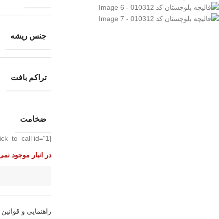
جنس ریشه
تراکم بافت
ضخامت
[elfsight_click_to_call id="1"]
در انبار موجود نمی
راهنمایی و قوانین 