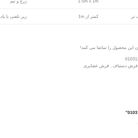
1.5m x 1m
زرع و نیم
 تر
کمتر از 1m
زیر تلفنی یا پاد
ن این محصول را تماشا می کنند!
01031
فرش دستباف
,
فرش عشایری