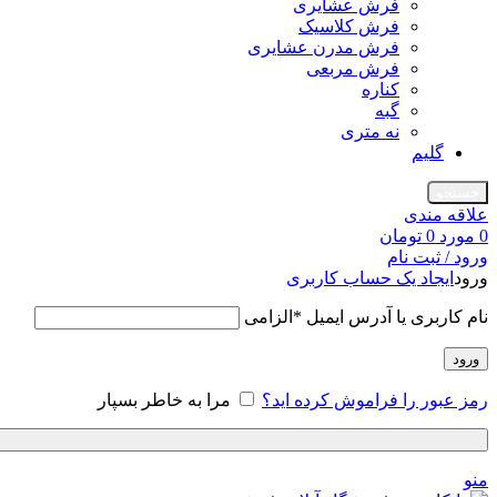
فرش عشایری
فرش کلاسیک
فرش مدرن عشایری
فرش مربعی
کناره
گبه
نه متری
گلیم
جستجو
علاقه مندی
0
مورد
0
تومان
ورود / ثبت نام
ورود
ایجاد یک حساب کاربری
نام کاربری یا آدرس ایمیل
*
الزامی
ورود
رمز عبور را فراموش کرده اید؟
مرا به خاطر بسپار
منو