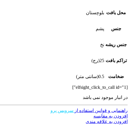
محل بافت
بلوچستان
جنس
پشم
جنس ریشه
نخ
تراکم بافت
25(رج)
ضخامت
0.5(سانتی متر)
[elfsight_click_to_call id="1"]
در انبار موجود نمی باشد
راهنمایی و قوانین استفاده از
سرویس پرو
افزودن به مقایسه
افزودن به علاقه مندی