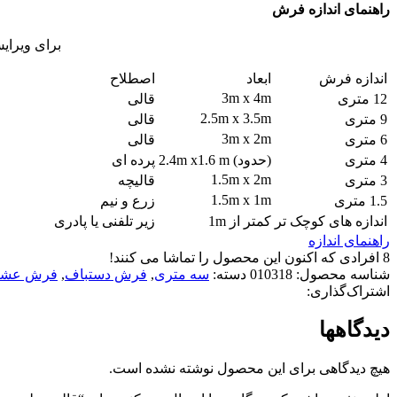
راهنمای اندازه فرش
برای ویرای
اندازه فرش
ابعاد
اصطلاح
3m x 4m
12 متری
قالی
2.5m x 3.5m
9 متری
قالی
3m x 2m
6 متری
قالی
4 متری
(حدود) 2.4m x1.6 m
پرده ای
1.5m x 2m
3 متری
قالیچه
1.5m x 1m
1.5 متری
زرع و نیم
اندازه های کوچک تر
کمتر از 1m
زیر تلفنی یا پادری
راهنمای اندازه
8
افرادی که اکنون این محصول را تماشا می کنند!
شناسه محصول:
010318
دسته:
سه متری
,
فرش دستباف
,
فرش عشا
اشتراک‌گذاری:
دیدگاهها
هیچ دیدگاهی برای این محصول نوشته نشده است.