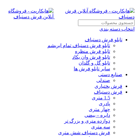
انتخاب دسته بندی
تابلو فرش دستباف
تابلو فرش دستباف تمام ابریشم
تابلو فرش منظره
تابلو فرش وان یکاد
تابلو گل و گلدان
سایر تابلو فرش ها
صنایع دستی
صندلی
فرش بختیاری
فرش دستباف
1.5 متری
پادری
چهار متری
دایره – بیضی
دوازده متری و بزرگ تر
سه متری
فرش دستباف شش متری