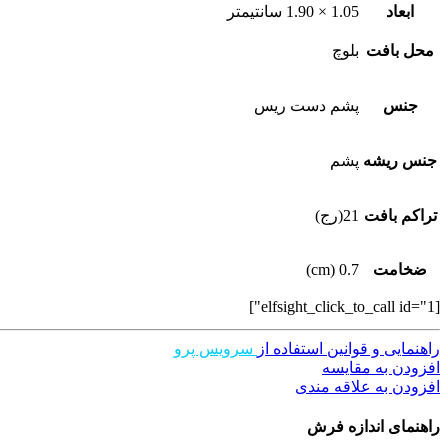
ابعاد
1.05 × 1.90 سانتیمتر
محل بافت
بلوچ
جنس
پشم دست ریس
جنس ریشه
پشم
تراکم بافت
21(رج)
ضخامت
0.7 (cm)
[elfsight_click_to_call id="1"]
راهنمایی و قوانین استفاده از
سرویس پرو
افزودن به مقایسه
افزودن به علاقه مندی
راهنمای اندازه فرش