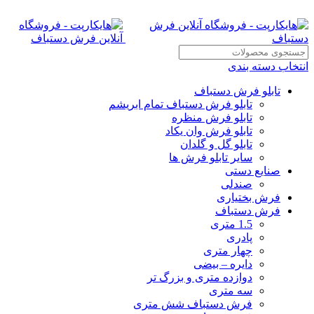
انتخاب دسته بندی
تابلو فرش دستباف
تابلو فرش دستباف تمام ابریشم
تابلو فرش منظره
تابلو فرش وان یکاد
تابلو گل و گلدان
سایر تابلو فرش ها
صنایع دستی
صندلی
فرش بختیاری
فرش دستباف
1.5 متری
پادری
چهار متری
دایره – بیضی
دوازده متری و بزرگ تر
سه متری
فرش دستباف شش متری