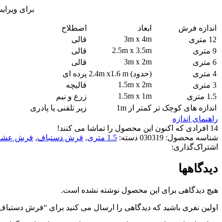
برای ویرای
اندازه فرش
ابعاد
اصطلاح
3m x 4m
12 متری
قالی
2.5m x 3.5m
9 متری
قالی
3m x 2m
6 متری
قالی
4 متری
(حدود) 2.4m x1.6 m
پرده ای
1.5m x 2m
3 متری
قالیچه
1.5m x 1m
1.5 متری
زرع و نیم
اندازه های کوچک تر
کمتر از 1m
زیر تلفنی یا پادری
راهنمای اندازه
14
افرادی که اکنون این محصول را تماشا می کنند!
شناسه محصول:
030319
دسته:
1.5 متری
,
فرش دستباف
,
فرش عشا
اشتراک‌گذاری:
دیدگاهها
هیچ دیدگاهی برای این محصول نوشته نشده است.
اولین نفری باشید که دیدگاهی را ارسال می کنید برای “فرش دستباف 1.5 متری بلوچ کد030319