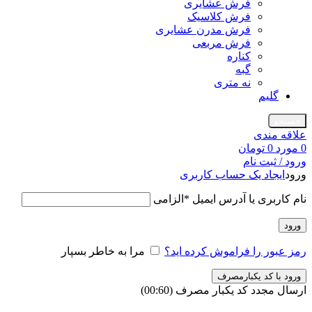
فرش عشایری
فرش کلاسیک
فرش مدرن عشایری
فرش مربعی
کناره
گبه
نه متری
گلیم
جستجو
علاقه مندی
0
مورد
0
تومان
ورود / ثبت نام
ورود
ایجاد یک حساب کاربری
نام کاربری یا آدرس ایمیل
*
الزامی
ورود
رمز عبور را فراموش کرده اید؟
مرا به خاطر بسپار
ورود با کد یکبارمصرف
ارسال مجدد کد یکبار مصرف
(00:
60
)