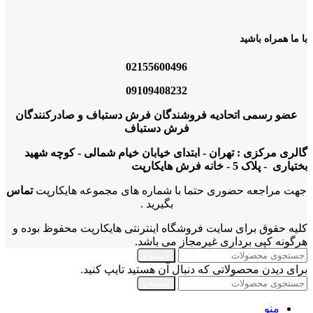
با ما همراه باشید
02155600496
09109408232
عضو رسمی اتحادیه فروشندگان فرش دستباف و صادرکنندگان
فرش دستباف
گالری مرکزی : تهران - ابتدای خیابان خیام شمالی - کوچه شهید
بختیاری - پلاک 5 - خانه فرش هایکارپت
جهت مراجعه حضوری حتما با شماره های مجموعه هایکارپت
تماس
بگیرید .
کلیه حقوق برای سایت فروشگاه اینترنتی هایکارپت محفوظ بوده و
هرگونه کپی برداری غیرمجاز می باشد.
جستجو
برای دیدن محصولاتی که دنبال آن هستید تایپ کنید.
جستجو
منو