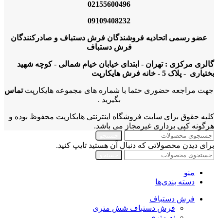
02155600496
09109408232
عضو رسمی اتحادیه فروشندگان فرش دستباف و صادرکنندگان
فرش دستباف
گالری مرکزی : تهران - ابتدای خیابان خیام شمالی - کوچه شهید
بختیاری - پلاک 5 - خانه فرش هایکارپت
جهت مراجعه حضوری حتما با شماره های مجموعه هایکارپت
تماس
بگیرید .
کلیه حقوق برای سایت فروشگاه اینترنتی هایکارپت محفوظ بوده و
هرگونه کپی برداری غیرمجاز می باشد.
جستجو
برای دیدن محصولاتی که دنبال آن هستید تایپ کنید.
جستجو
منو
دسته بندی‌ها
فرش دستباف
فرش دستباف شش متری
نه متری