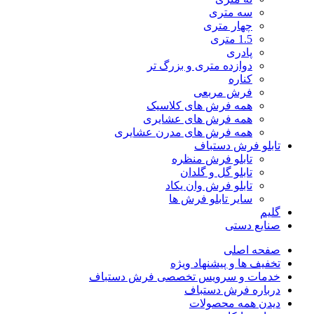
سه متری
چهار متری
1.5 متری
پادری
دوازده متری و بزرگ تر
کناره
فرش مربعی
همه فرش های کلاسیک
همه فرش های عشایری
همه فرش های مدرن عشایری
تابلو فرش دستباف
تابلو فرش منظره
تابلو گل و گلدان
تابلو فرش وان یکاد
سایر تابلو فرش ها
گلیم
صنایع دستی
صفحه اصلی
تخفیف ها و پیشنهاد ویژه
خدمات و سرویس تخصصی فرش دستباف
درباره فرش دستباف
دیدن همه محصولات