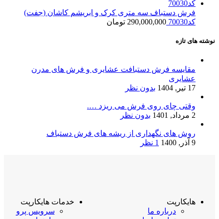
فرش دستباف سه متری کرک و ابریشم کاشان (جفت)
کد70030
290,000,000
تومان
نوشته های تازه
مقایسه فرش دستبافت عشایری و فرش های مدرن
عشایری
17 تیر, 1404
بدون نظر
وقتی چای روی فرش می ریزد ….
2 مرداد, 1401
بدون نظر
روش های نگهداری از ریشه های فرش دستباف
9 آذر, 1400
1 نظر
هایکارپت
خدمات هایکارپت
درباره ما
سرویس پرو