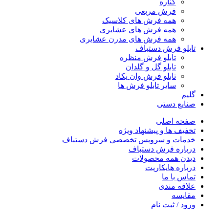
کناره
فرش مربعی
همه فرش های کلاسیک
همه فرش های عشایری
همه فرش های مدرن عشایری
تابلو فرش دستباف
تابلو فرش منظره
تابلو گل و گلدان
تابلو فرش وان یکاد
سایر تابلو فرش ها
گلیم
صنایع دستی
صفحه اصلی
تخفیف ها و پیشنهاد ویژه
خدمات و سرویس تخصصی فرش دستباف
درباره فرش دستباف
دیدن همه محصولات
درباره هایکارپت
تماس با ما
علاقه مندی
مقايسه
ورود / ثبت نام