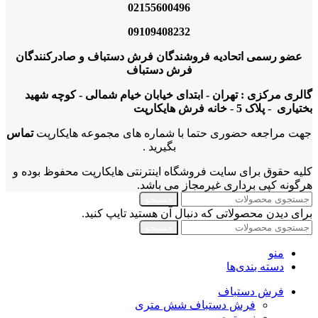
02155600496
09109408232
عضو رسمی اتحادیه فروشندگان فرش دستباف و صادرکنندگان
فرش دستباف
گالری مرکزی : تهران - ابتدای خیابان خیام شمالی - کوچه شهید
بختیاری - پلاک 5 - خانه فرش هایکارپت
جهت مراجعه حضوری حتما با شماره های مجموعه هایکارپت
تماس
بگیرید .
کلیه حقوق برای سایت فروشگاه اینترنتی هایکارپت محفوظ بوده و
هرگونه کپی برداری غیرمجاز می باشد.
جستجو
برای دیدن محصولاتی که دنبال آن هستید تایپ کنید.
جستجو
منو
دسته بندی‌ها
فرش دستباف
فرش دستباف شش متری