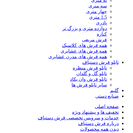
نه متری
سه متری
چهار متری
1.5 متری
پادری
دوازده متری و بزرگ تر
کناره
فرش مربعی
همه فرش های کلاسیک
همه فرش های عشایری
همه فرش های مدرن عشایری
تابلو فرش دستباف
تابلو فرش منظره
تابلو گل و گلدان
تابلو فرش وان یکاد
سایر تابلو فرش ها
گلیم
صنایع دستی
صفحه اصلی
تخفیف ها و پیشنهاد ویژه
خدمات و سرویس تخصصی فرش دستباف
درباره فرش دستباف
دیدن همه محصولات