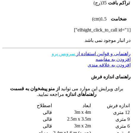
تراکم بافت
35(رج)
ضخامت
1.5(cm)
[elfsight_click_to_call id="1"]
در انبار موجود نمی باشد
راهنمایی و قوانین استفاده از
سرویس پرو
افزودن به مقایسه
افزودن به علاقه مندی
راهنمای اندازه فرش
برای ویرایش این موارد می توانید
از منو پیشخوان به قسمت
راهنماهای اندازه
مراجعه نمایید.
اندازه فرش
ابعاد
اصطلاح
3m x 4m
12 متری
قالی
2.5m x 3.5m
9 متری
قالی
3m x 2m
6 متری
قالی
4 متری
(حدود) 2.4m x1.6 m
پرده ای