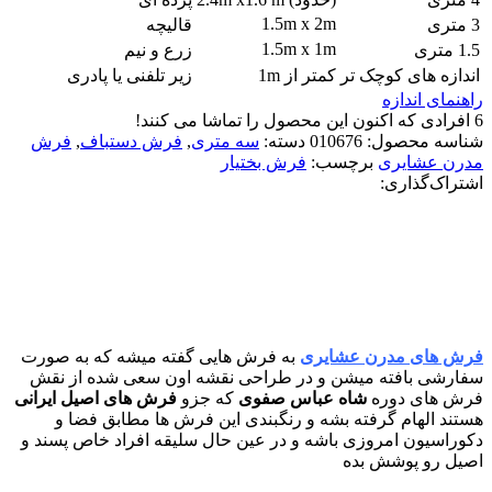
1.5m x 2m
3 متری
قالیچه
1.5m x 1m
1.5 متری
زرع و نیم
اندازه های کوچک تر
کمتر از 1m
زیر تلفنی یا پادری
راهنمای اندازه
6
افرادی که اکنون این محصول را تماشا می کنند!
شناسه محصول:
010676
دسته:
سه متری
,
فرش دستباف
,
فرش
مدرن عشایری
برچسب:
فرش بختیار
اشتراک‌گذاری:
معرفی کامل فرش های مدرن
عشایری
فرش های مدرن عشایری
به فرش هایی گفته میشه که به صورت
سفارشی بافته میشن و در طراحی نقشه اون سعی شده از نقش
فرش های دوره
شاه عباس صفوی
که جزو
فرش های اصیل ایرانی
هستند الهام گرفته بشه و رنگبندی این فرش ها مطابق فضا و
دکوراسیون امروزی باشه و در عین حال سلیقه افراد خاص پسند و
اصیل رو پوشش بده