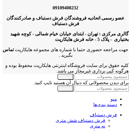
09109408232
عضو رسمی اتحادیه فروشندگان فرش دستباف و صادرکنندگان
فرش دستباف
گالری مرکزی : تهران - ابتدای خیابان خیام شمالی - کوچه شهید
بختیاری - پلاک 5 - خانه فرش هایکارپت
جهت مراجعه حضوری حتما با شماره های مجموعه هایکارپت
تماس
بگیرید .
کلیه حقوق برای سایت فروشگاه اینترنتی هایکارپت محفوظ بوده و
هرگونه کپی برداری غیرمجاز می باشد.
جستجو
برای دیدن محصولاتی که دنبال آن هستید تایپ کنید.
جستجو
منو
دسته بندی‌ها
فرش دستباف
فرش دستباف شش متری
نه متری