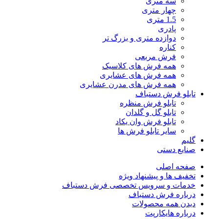
سه متری
چهار متری
1.5 متری
پادری
دوازده متری و بزرگ تر
کناره
فرش مربعی
همه فرش های کلاسیک
همه فرش های عشایری
همه فرش های مدرن عشایری
تابلو فرش دستباف
تابلو فرش منظره
تابلو گل و گلدان
تابلو فرش وان یکاد
سایر تابلو فرش ها
گلیم
صنایع دستی
صفحه اصلی
تخفیف ها و پیشنهاد ویژه
خدمات و سرویس تخصصی فرش دستباف
درباره فرش دستباف
دیدن همه محصولات
درباره هایکارپت