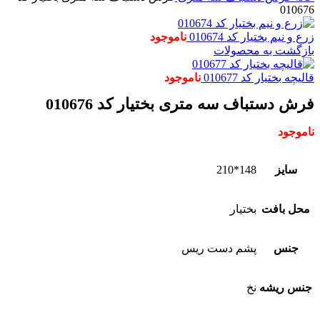
010676
زرع و نیم بختیار کد 010674
ناموجود
بازگشت به محصولات
قالیچه بختیار کد 010677
ناموجود
فرش دستباف سه متری بختیار کد 010676
ناموجود
سایز
148*210
محل بافت
بختیار
جنس
پشم دست ریس
جنس ریشه
نخ