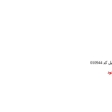
010944
ود