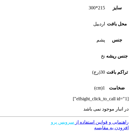
سایز
215*300
محل بافت
اردبیل
جنس
پشم
جنس ریشه
نخ
تراکم بافت
30(رج)
ضخامت
1(cm)
[elfsight_click_to_call id="1"]
در انبار موجود نمی باشد
راهنمایی و قوانین استفاده از
سرویس پرو
افزودن به مقایسه