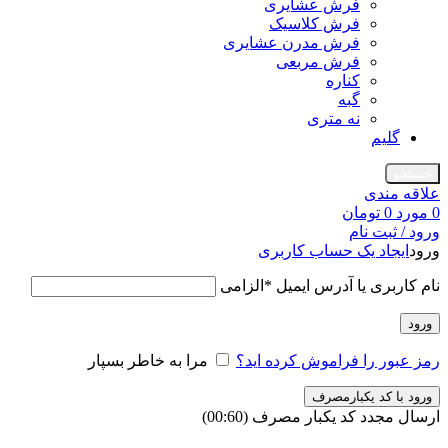
فرش عشایری
فرش کلاسیک
فرش مدرن عشایری
فرش مربعی
کناره
گبه
نه متری
گلیم
جستجو
علاقه مندی
0
مورد
0
تومان
ورود / ثبت نام
ورود
ایجاد یک حساب کاربری
نام کاربری یا آدرس ایمیل
*
الزامی
ورود
رمز عبور را فراموش کرده اید؟
مرا به خاطر بسپار
ورود با کد یکبارمصرف
ارسال مجدد کد یکبار مصرف
(00:
60
)