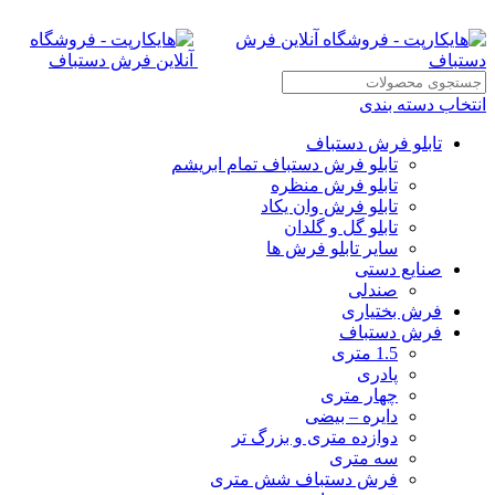
انتخاب دسته بندی
تابلو فرش دستباف
تابلو فرش دستباف تمام ابریشم
تابلو فرش منظره
تابلو فرش وان یکاد
تابلو گل و گلدان
سایر تابلو فرش ها
صنایع دستی
صندلی
فرش بختیاری
فرش دستباف
1.5 متری
پادری
چهار متری
دایره – بیضی
دوازده متری و بزرگ تر
سه متری
فرش دستباف شش متری