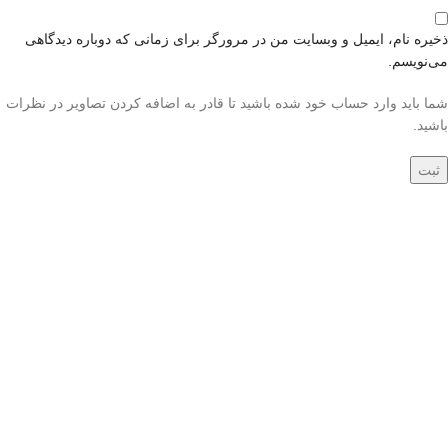
ذخیره نام، ایمیل و وبسایت من در مرورگر برای زمانی که دوباره دیدگاهی
می‌نویسم.
شما باید وارد حساب خود شده باشید تا قادر به اضافه کردن تصاویر در نظرات
باشید.
جدید
جدید
کناره دستباف ورامین
فرش دستباف سه متری
کد054720
قشقایی شیراز